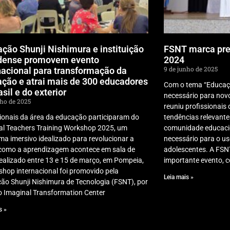
ção Shunji Nishimura e instituição
FSNT marca pr
dense promovem evento
2024
9 de junho de 2025
nacional para transformação da
ção e atrai mais de 300 educadores
Com o tema “Educação
asil e do exterior
necessário para nov
nho de 2025
reuniu profissionais
sionais da área da educação participaram do
tendências relevantes
al Teachers Training Workshop 2025, um
comunidade educacion
a imersivo idealizado para revolucionar a
necessário para o us
como a aprendizagem acontece em sala de
adolescentes. A FSN
ealizado entre 13 e 15 de março, em Pompeia,
importante evento, 
shop internacional foi promovido pela
Leia mais »
ão Shunji Nishimura de Tecnologia (FSNT), por
o Imaginal Transformation Center
s »