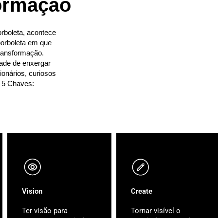
ormação
rboleta, acontece
borboleta em que
transformação.
dade de enxergar
onários, curiosos
s 5 Chaves:
Vision
Create
Ter visão para
Tornar visível o