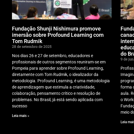
Fundação Shunji Nishimura promove
Funda
imersão sobre Profound Learning com
cana
Tom Rudmik
inter
28 de setembro de 2025
educa
do Br
Nos dias 26 e 27 de setembro, educadores e
9 de ju
profissionais de outros segmentos reuniram-se em
Pompeia para aprender sobre Profound Learning,
Profis
diretamente com Tom Rudmik, o idealizador da
Imagin
metodologia. Profound Learning, é uma metodologia
program
de aprendizagem que estimula a criatividade,
forma 
colaboração, pensamento crítico e resolução de
aula. R
problemas. No Brasil, já está sendo aplicada com
o Work
sucesso
Fundaç
meio d
Leia mais »
Leia mai